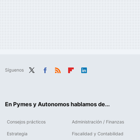
Síguenos
Twit
Fac
RSS
Flip
Link
ter
ebo
boa
edIn
ok
rd
En Pymes y Autonomos hablamos de...
Consejos prácticos
Administración / Finanzas
Estrategia
Fiscalidad y Contabilidad