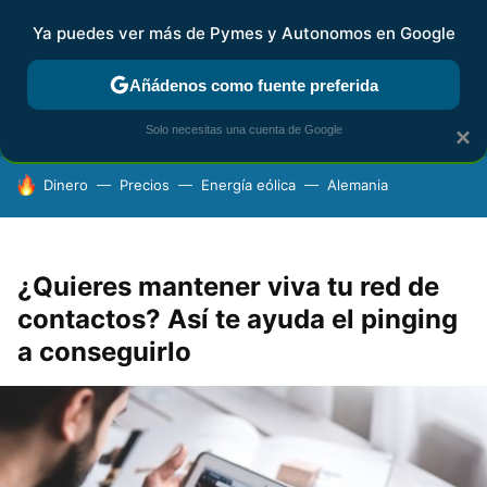
Ya puedes ver más de Pymes y Autonomos en Google
FISCALIDAD Y CONTABILIDAD
KIT DIGITAL
RENTA
AG
Añádenos como fuente preferida
Solo necesitas una cuenta de Google
×
HOY SE HABLA DE
Dinero
Precios
Energía eólica
Alemania
¿Quieres mantener viva tu red de
contactos? Así te ayuda el pinging
a conseguirlo