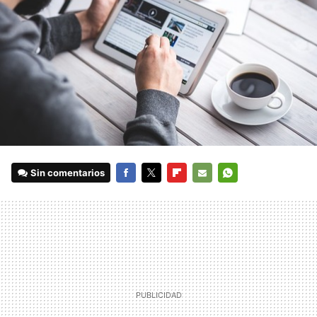
Sin comentarios
FACEBOOK
TWITTER
FLIPBOARD
E-
WHATSAPP
MAIL