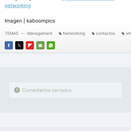
networking
Imagen | kaboompics
TEMAS
Management
Networking
contactos
wh
FACEBOOK
TWITTER
FLIPBOARD
E-
WHATSAPP
MAIL
Comentarios cerrados