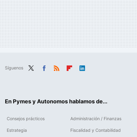
Síguenos
Twit
Fac
RSS
Flip
Link
ter
ebo
boa
edIn
ok
rd
En Pymes y Autonomos hablamos de...
Consejos prácticos
Administración / Finanzas
Estrategia
Fiscalidad y Contabilidad