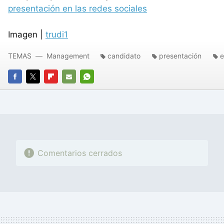
presentación en las redes sociales
Imagen |
trudi1
TEMAS
Management
candidato
presentación
e
FACEBOOK
TWITTER
FLIPBOARD
E-
WHATSAPP
MAIL
Comentarios cerrados