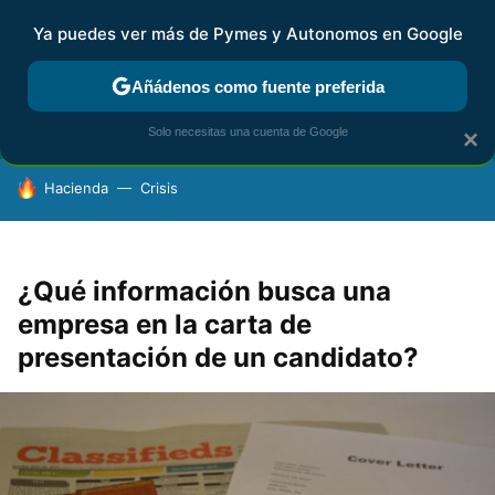
Ya puedes ver más de Pymes y Autonomos en Google
FISCALIDAD Y CONTABILIDAD
KIT DIGITAL
RENTA
AG
Añádenos como fuente preferida
Solo necesitas una cuenta de Google
×
HOY SE HABLA DE
Hacienda
Crisis
¿Qué información busca una
empresa en la carta de
presentación de un candidato?