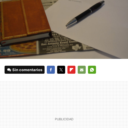
Sin comentarios
FACEBOOK
TWITTER
FLIPBOARD
E-
WHATSAPP
MAIL