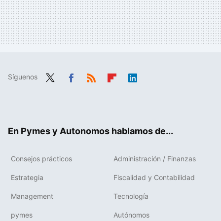
Síguenos
Twit
Fac
RSS
Flip
Link
ter
ebo
boa
edIn
ok
rd
En Pymes y Autonomos hablamos de...
Consejos prácticos
Administración / Finanzas
Estrategia
Fiscalidad y Contabilidad
Management
Tecnología
pymes
Autónomos