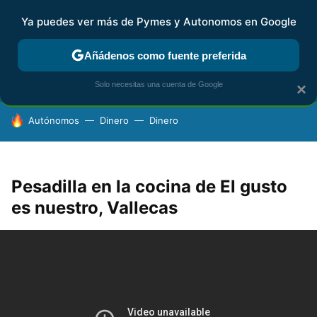
Ya puedes ver más de Pymes y Autonomos en Google
FISCALIDAD Y CONTABILIDAD
KIT DIGITAL
RENTA
AG
Añádenos como fuente preferida
Solo necesitas una cuenta de Google
×
HOY SE HABLA DE
Autónomos
Dinero
Dinero
Pesadilla en la cocina de El gusto
es nuestro, Vallecas