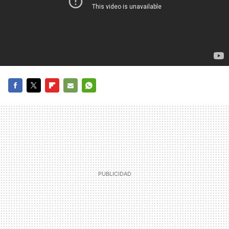
FACEBOOK
TWITTER
FLIPBOARD
E-
WHATSAPP
MAIL