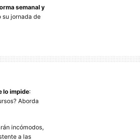
 forma semanal y
 su jornada de
e lo impide
:
ursos? Aborda
tarán incómodos,
tente a las