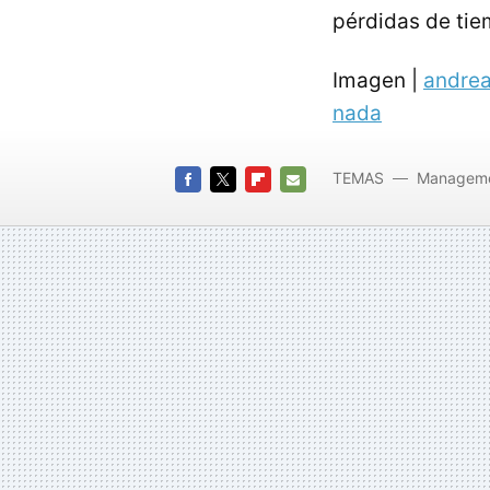
pérdidas de tiem
Imagen |
andre
nada
TEMAS
Managem
FACEBOOK
TWITTER
FLIPBOARD
E-
MAIL