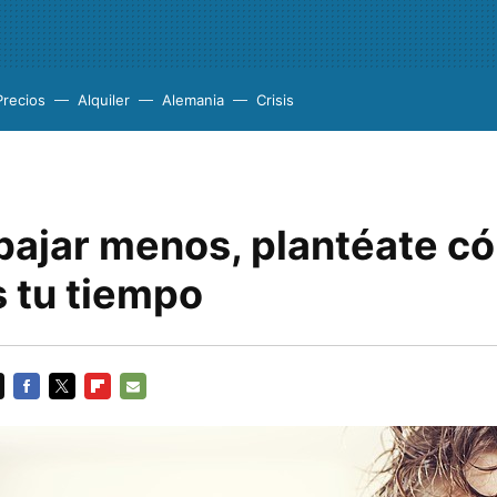
Precios
Alquiler
Alemania
Crisis
abajar menos, plantéate c
 tu tiempo
FACEBOOK
TWITTER
FLIPBOARD
E-
MAIL