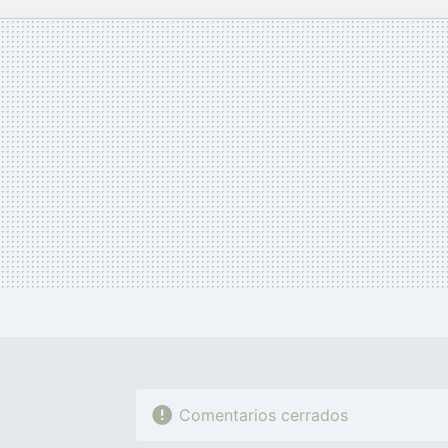
FACEBOOK
TWITTER
FLIPBOARD
E-
MAIL
Comentarios cerrados