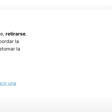
te,
retirarse
.
bordar la
etomar la
cir una