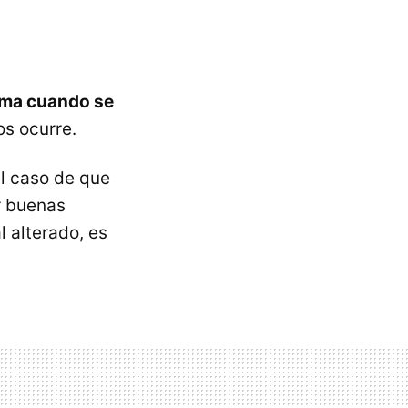
lma cuando se
os ocurre.
el caso de que
r buenas
 alterado, es