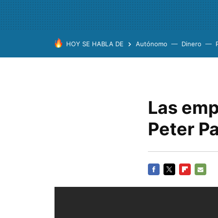
HOY SE HABLA DE
Autónomo
Dinero
Las emp
Peter P
FACEBOOK
TWITTER
FLIPBOARD
E-
MAIL