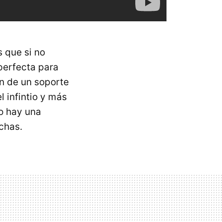
 que si no
perfecta para
ón de un soporte
l infintio y más
vo hay una
chas.