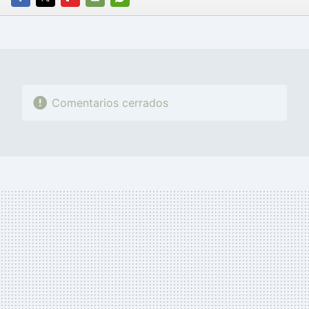
FACEBOOK
TWITTER
FLIPBOARD
E-
WHATSAPP
MAIL
Comentarios cerrados