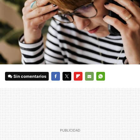
Sin comentarios
FACEBOOK
TWITTER
FLIPBOARD
E-
WHATSAPP
MAIL