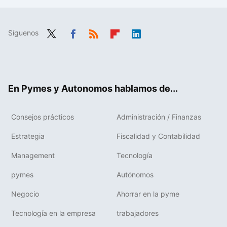
Síguenos
Twit
Fac
RSS
Flip
Link
ter
ebo
boa
edIn
ok
rd
En Pymes y Autonomos hablamos de...
Consejos prácticos
Administración / Finanzas
Estrategia
Fiscalidad y Contabilidad
Management
Tecnología
pymes
Autónomos
Negocio
Ahorrar en la pyme
Tecnología en la empresa
trabajadores