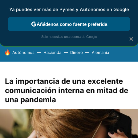
Ya puedes ver más de Pymes y Autonomos en Google
FISCALIDAD Y CONTABILIDAD
KIT DIGITAL
RENTA
AG
Añádenos como fuente preferida
Solo necesitas una cuenta de Google
×
HOY SE HABLA DE
Autónomos
Hacienda
Dinero
Alemania
La importancia de una excelente
comunicación interna en mitad de
una pandemia