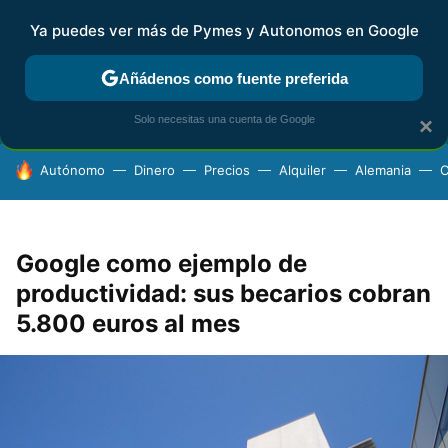
Ya puedes ver más de Pymes y Autonomos en Google
FISCALIDAD Y CONTABILIDAD
KIT DIGITAL
RENTA
AG
Añádenos como fuente preferida
Solo necesitas una cuenta de Google
×
HOY SE HABLA DE
Autónomo
Dinero
Precios
Alquiler
Alemania
C
Google como ejemplo de
productividad: sus becarios cobran
5.800 euros al mes