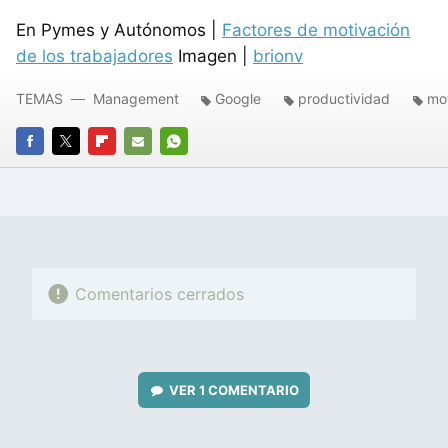
En Pymes y Autónomos |
Factores de motivación
de los trabajadores
Imagen |
brionv
TEMAS
Management
Google
productividad
mo
FACEBOOK
TWITTER
FLIPBOARD
E-
WHATSAPP
MAIL
Comentarios cerrados
VER
1 COMENTARIO