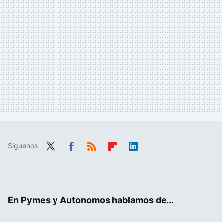
Síguenos
Twit
Fac
RSS
Flip
Link
ter
ebo
boa
edIn
ok
rd
En Pymes y Autonomos hablamos de...