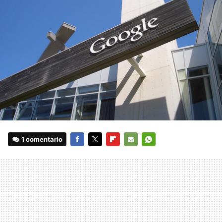
1 comentario
FACEBOOK
TWITTER
FLIPBOARD
E-
WHATSAPP
MAIL