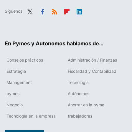
Síguenos
Twit
Fac
RSS
Flip
Link
ter
ebo
boa
edIn
ok
rd
En Pymes y Autonomos hablamos de...
Consejos prácticos
Administración / Finanzas
Estrategia
Fiscalidad y Contabilidad
Management
Tecnología
pymes
Autónomos
Negocio
Ahorrar en la pyme
Tecnología en la empresa
trabajadores