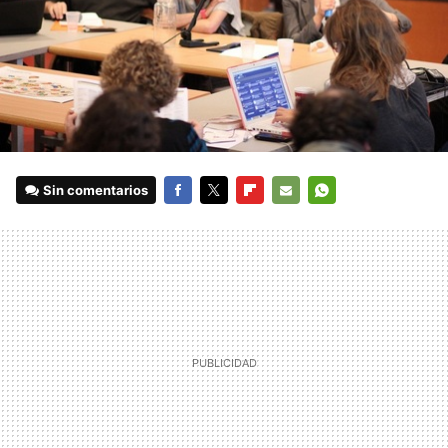
Sin comentarios
FACEBOOK
TWITTER
FLIPBOARD
E-
WHATSAPP
MAIL