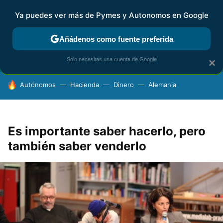
Ya puedes ver más de Pymes y Autonomos en Google
FISCALIDAD Y CONTABILIDAD
KIT DIGITAL
RENTA
AG
Añádenos como fuente preferida
Solo necesitas una cuenta de Google
×
HOY SE HABLA DE
Autónomos
Hacienda
Dinero
Alemania
Es importante saber hacerlo, pero
también saber venderlo