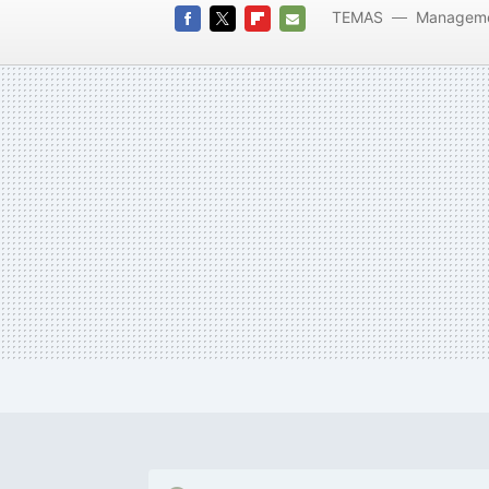
TEMAS
Managem
FACEBOOK
TWITTER
FLIPBOARD
E-
MAIL