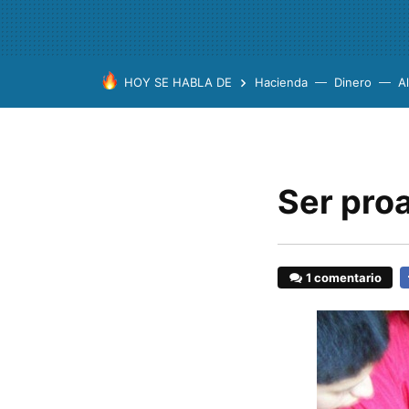
HOY SE HABLA DE
Hacienda
Dinero
A
Ser proa
1 comentario
F