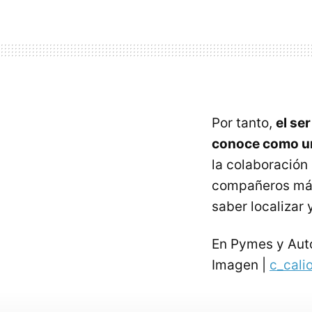
Por tanto,
el se
conoce como un
la colaboración
compañeros más 
saber localizar
En Pymes y Au
Imagen |
c_cali