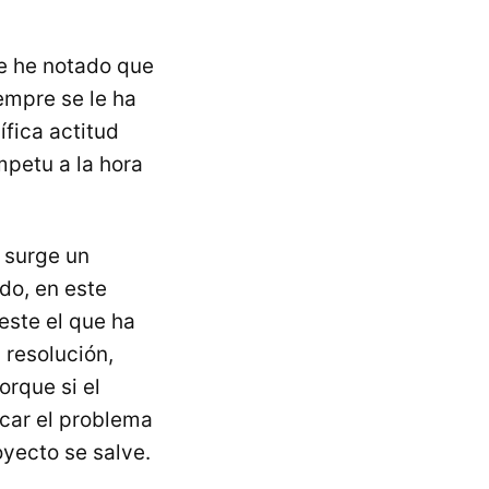
re he notado que
empre se le ha
fica actitud
mpetu a la hora
 surge un
do, en este
este el que ha
 resolución,
orque si el
icar el problema
yecto se salve.