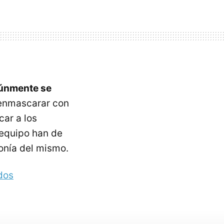
múnmente se
 enmascarar con
ar a los
 equipo han de
onía del mismo.
dos