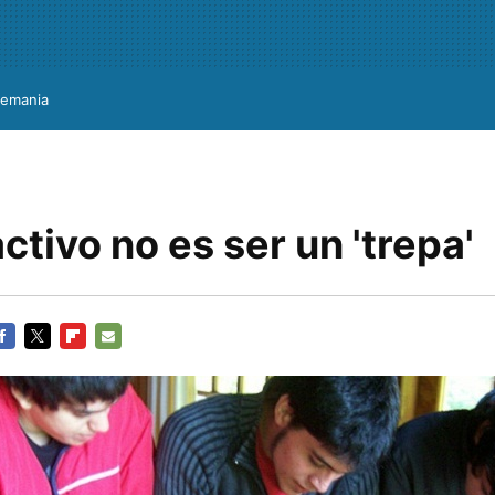
lemania
ctivo no es ser un 'trepa'
ACEBOOK
TWITTER
FLIPBOARD
E-
MAIL