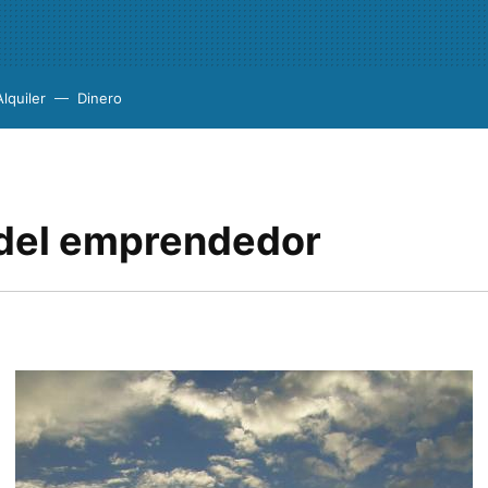
Alquiler
Dinero
o del emprendedor