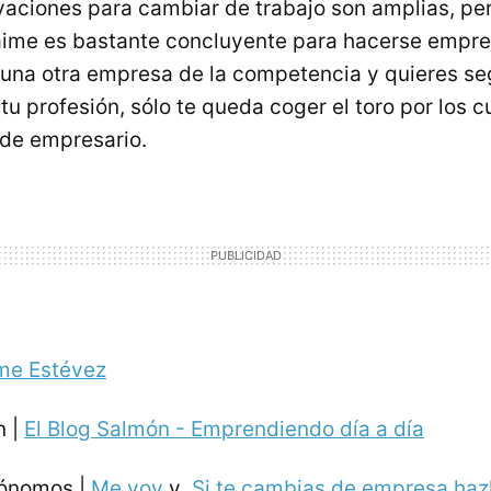
ivaciones para cambiar de trabajo son amplias, per
Jaime es bastante concluyente para hacerse empre
guna otra empresa de la competencia y quieres seg
 profesión, sólo te queda coger el toro por los c
 de empresario.
ime Estévez
n |
El Blog Salmón - Emprendiendo día a día
tónomos |
Me voy
y
Si te cambias de empresa haz