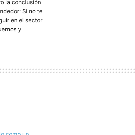
o la conclusión
ndedor: Si no te
uir en el sector
uernos y
lo como un