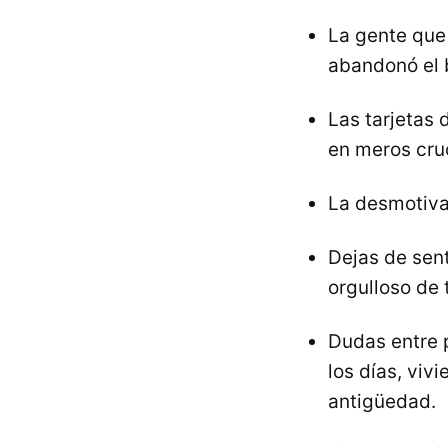
La gente que 
abandonó el b
Las tarjetas 
en meros cru
La desmotivac
Dejas de sent
orgulloso de 
Dudas entre p
los días, viv
antigüedad.