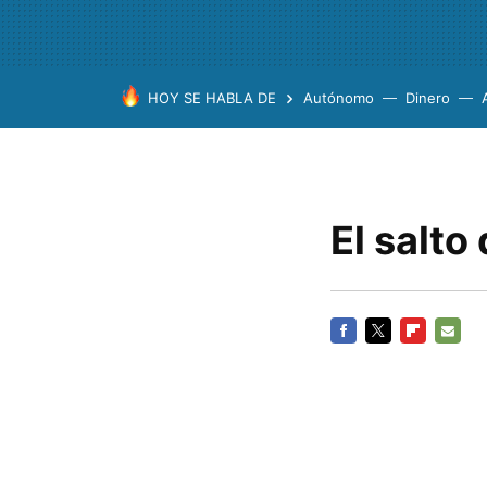
HOY SE HABLA DE
Autónomo
Dinero
El salt
FACEBOOK
TWITTER
FLIPBOARD
E-
MAIL