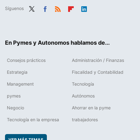
Síguenos
Twit
Fac
RSS
Flip
Link
ter
ebo
boa
edIn
ok
rd
En Pymes y Autonomos hablamos de...
Consejos prácticos
Administración / Finanzas
Estrategia
Fiscalidad y Contabilidad
Management
Tecnología
pymes
Autónomos
Negocio
Ahorrar en la pyme
Tecnología en la empresa
trabajadores
VER MÁS TEMAS