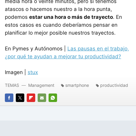
media hora o veinte minutos, pero si tenemos
atascos o hacemos nuestro a la hora punta,
podemos
estar una hora o más de trayecto
. En
estos casos es cuando deberíamos pensar en
planificar lo mejor posible nuestros trayectos.
En Pymes y Autónomos |
Las pausas en el trabajo,
¿por qué te ayudan a mejorar tu productividad?
Imagen |
stux
TEMAS
Management
smartphone
productividad
FACEBOOK
TWITTER
FLIPBOARD
E-
WHATSAPP
MAIL