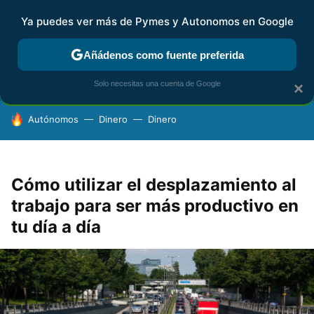
Ya puedes ver más de Pymes y Autonomos en Google
FISCALIDAD Y CONTABILIDAD
KIT DIGITAL
RENTA
AG
Añádenos como fuente preferida
Solo necesitas una cuenta de Google
×
HOY SE HABLA DE
Autónomos
Dinero
Dinero
Cómo utilizar el desplazamiento al
trabajo para ser más productivo en
tu día a día