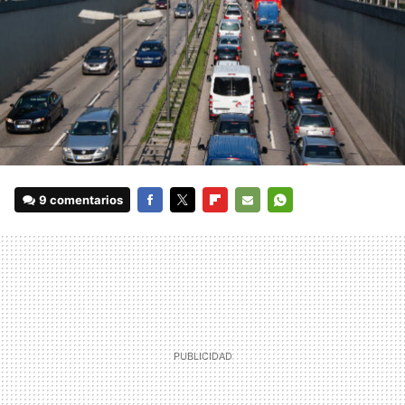
9 comentarios
FACEBOOK
TWITTER
FLIPBOARD
E-
WHATSAPP
MAIL