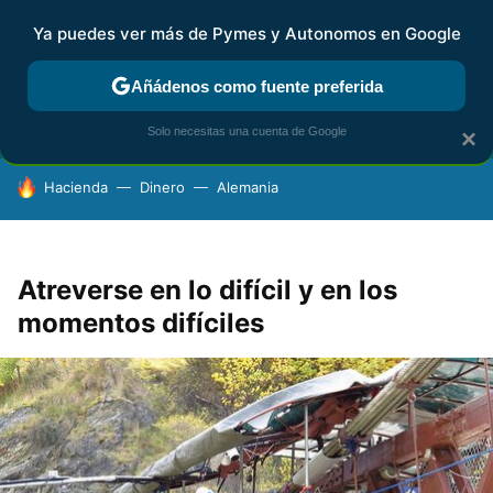
Ya puedes ver más de Pymes y Autonomos en Google
FISCALIDAD Y CONTABILIDAD
KIT DIGITAL
RENTA
AG
Añádenos como fuente preferida
Solo necesitas una cuenta de Google
×
HOY SE HABLA DE
Hacienda
Dinero
Alemania
Atreverse en lo difícil y en los
momentos difíciles