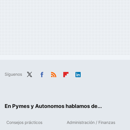
Síguenos
Twit
Fac
RSS
Flip
Link
ter
ebo
boa
edIn
ok
rd
En Pymes y Autonomos hablamos de...
Consejos prácticos
Administración / Finanzas