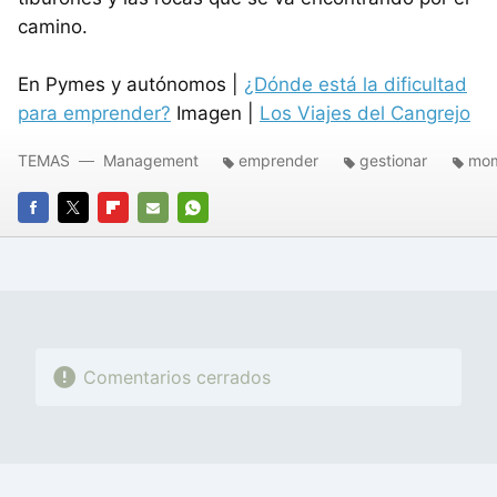
camino.
En Pymes y autónomos |
¿Dónde está la dificultad
para emprender?
Imagen |
Los Viajes del Cangrejo
TEMAS
Management
emprender
gestionar
mom
FACEBOOK
TWITTER
FLIPBOARD
E-
WHATSAPP
MAIL
Comentarios cerrados