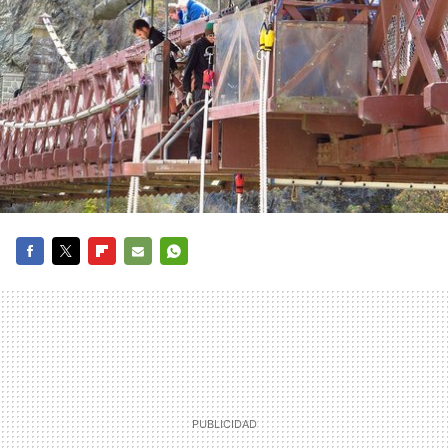
FACEBOOK
TWITTER
FLIPBOARD
E-
WHATSAPP
MAIL