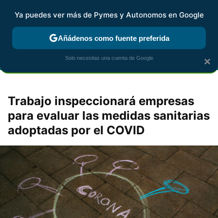
Ya puedes ver más de Pymes y Autonomos en Google
FISCALIDAD Y CONTABILIDAD
KIT DIGITAL
RENTA
AG
Añádenos como fuente preferida
Solo necesitas una cuenta de Google
×
Trabajo inspeccionará empresas
para evaluar las medidas sanitarias
adoptadas por el COVID