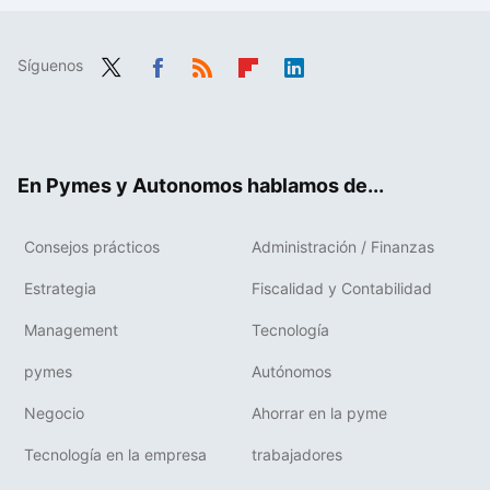
Síguenos
Twit
Fac
RSS
Flip
Link
ter
ebo
boa
edIn
ok
rd
En Pymes y Autonomos hablamos de...
Consejos prácticos
Administración / Finanzas
Estrategia
Fiscalidad y Contabilidad
Management
Tecnología
pymes
Autónomos
Negocio
Ahorrar en la pyme
Tecnología en la empresa
trabajadores