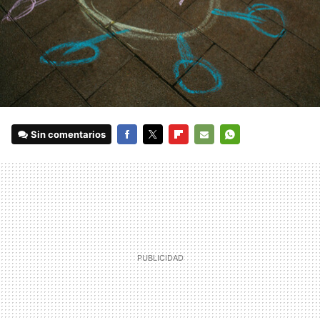
Sin comentarios
FACEBOOK
TWITTER
FLIPBOARD
E-
WHATSAPP
MAIL