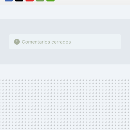
FACEBOOK
TWITTER
FLIPBOARD
E-
WHATSAPP
MAIL
Comentarios cerrados