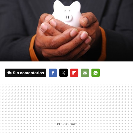
Sin comentarios
FACEBOOK
TWITTER
FLIPBOARD
E-
WHATSAPP
MAIL