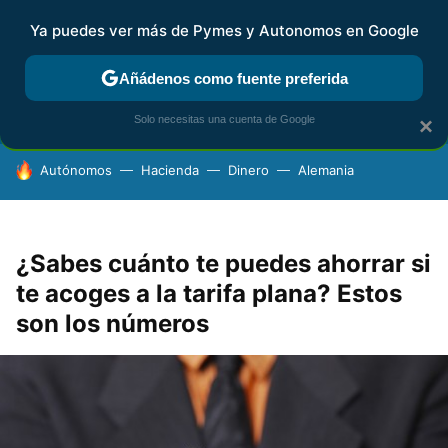
Ya puedes ver más de Pymes y Autonomos en Google
FISCALIDAD Y CONTABILIDAD
KIT DIGITAL
RENTA
AG
Añádenos como fuente preferida
Solo necesitas una cuenta de Google
×
HOY SE HABLA DE
Autónomos
Hacienda
Dinero
Alemania
¿Sabes cuánto te puedes ahorrar si
te acoges a la tarifa plana? Estos
son los números