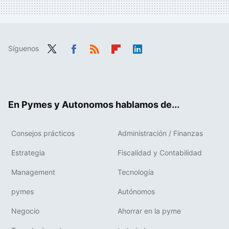
Síguenos
Twit
Fac
RSS
Flip
Link
ter
ebo
boa
edIn
ok
rd
En Pymes y Autonomos hablamos de...
Consejos prácticos
Administración / Finanzas
Estrategia
Fiscalidad y Contabilidad
Management
Tecnología
pymes
Autónomos
Negocio
Ahorrar en la pyme