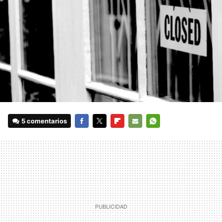
5 comentarios
FACEBOOK
TWITTER
FLIPBOARD
E-
WHATSAPP
MAIL