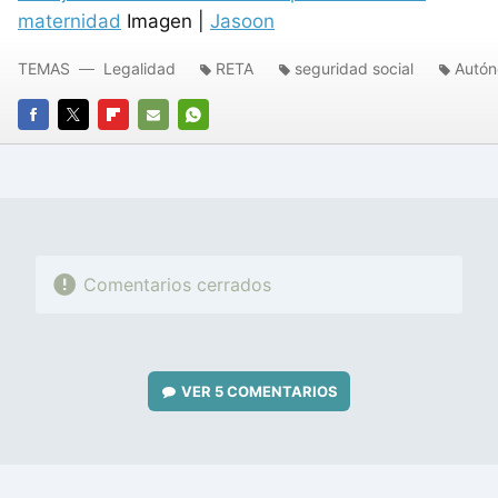
maternidad
Imagen |
Jasoon
TEMAS
Legalidad
RETA
seguridad social
Autó
FACEBOOK
TWITTER
FLIPBOARD
E-
WHATSAPP
MAIL
Comentarios cerrados
VER
5 COMENTARIOS