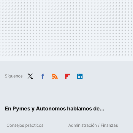
Síguenos
Twit
Fac
RSS
Flip
Link
ter
ebo
boa
edIn
ok
rd
En Pymes y Autonomos hablamos de...
Consejos prácticos
Administración / Finanzas