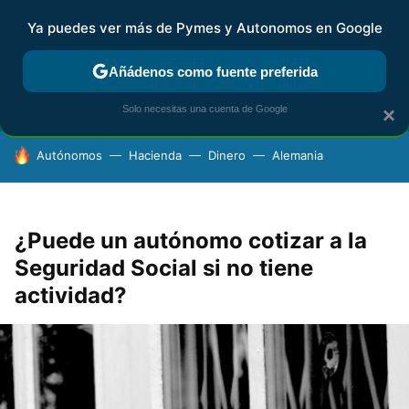
Ya puedes ver más de Pymes y Autonomos en Google
FISCALIDAD Y CONTABILIDAD
KIT DIGITAL
RENTA
AG
Añádenos como fuente preferida
Solo necesitas una cuenta de Google
×
HOY SE HABLA DE
Autónomos
Hacienda
Dinero
Alemania
¿Puede un autónomo cotizar a la
Seguridad Social si no tiene
actividad?