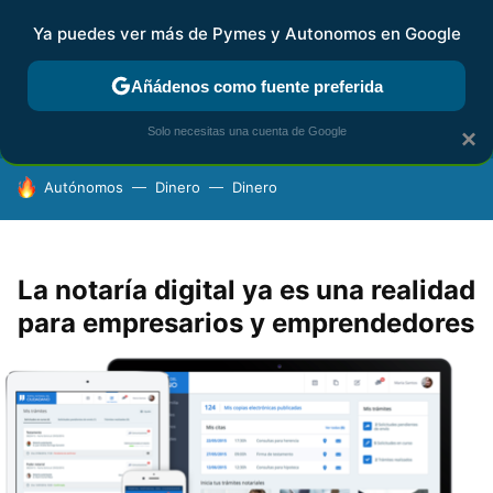
Ya puedes ver más de Pymes y Autonomos en Google
FISCALIDAD Y CONTABILIDAD
KIT DIGITAL
RENTA
AG
Añádenos como fuente preferida
Solo necesitas una cuenta de Google
×
HOY SE HABLA DE
Autónomos
Dinero
Dinero
La notaría digital ya es una realidad
para empresarios y emprendedores