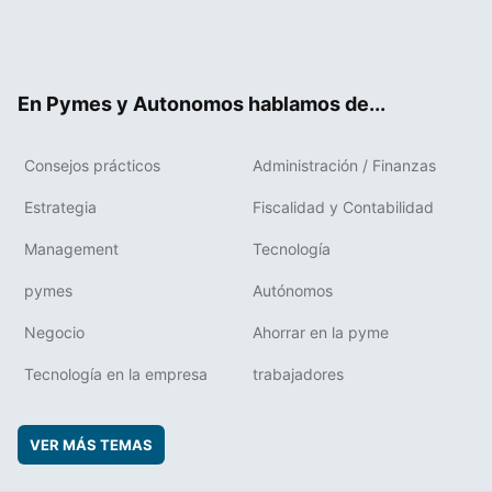
Twit
Fac
RSS
Flip
Link
ter
ebo
boa
edIn
ok
rd
En Pymes y Autonomos hablamos de...
Consejos prácticos
Administración / Finanzas
Estrategia
Fiscalidad y Contabilidad
Management
Tecnología
pymes
Autónomos
Negocio
Ahorrar en la pyme
Tecnología en la empresa
trabajadores
VER MÁS TEMAS