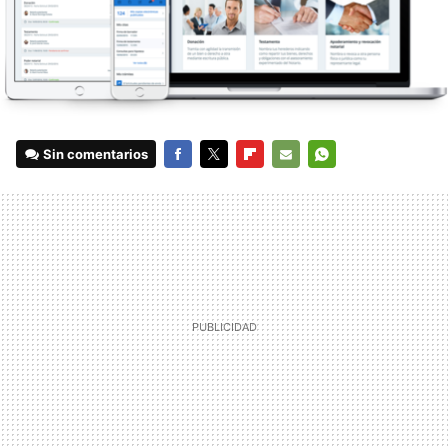
Sin comentarios
FACEBOOK
TWITTER
FLIPBOARD
E-
WHATSAPP
MAIL