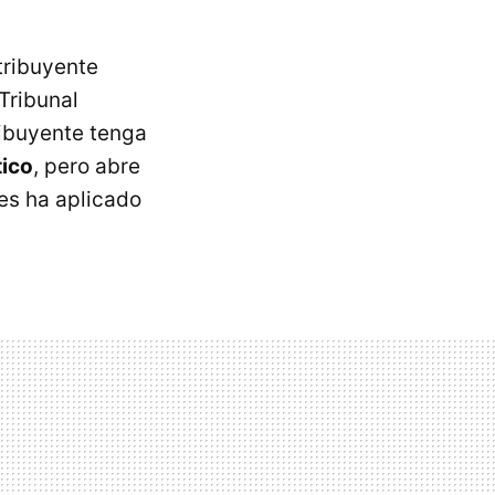
tribuyente
Tribunal
ribuyente tenga
tico
, pero abre
es ha aplicado