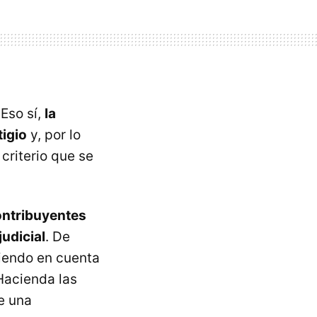
Eso sí,
la
tigio
y, por lo
 criterio que se
contribuyentes
judicial
. De
niendo en cuenta
 Hacienda las
e una