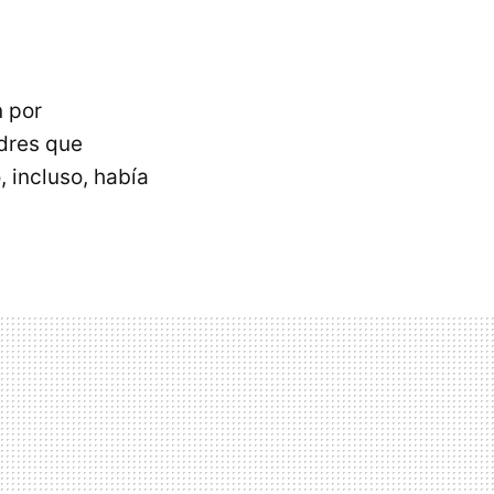
n por
dres que
o, incluso, había