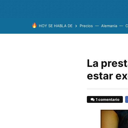
HOY SE HABLA DE
Precios
Alemania
C
La pres
estar ex
1 comentario
F