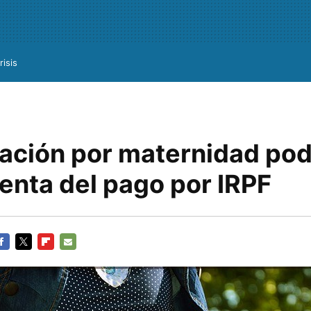
risis
tación por maternidad pod
enta del pago por IRPF
ACEBOOK
TWITTER
FLIPBOARD
E-
MAIL