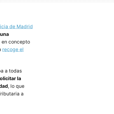
ticia de Madrid
a una
 en concepto
n
recoge el
ba a todas
licitar la
idad
, lo que
ributaria a