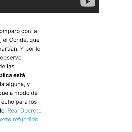
comparó con la
y, el Conde, que
rtían. Y por lo
 observo
de las
blica está
a alguna, y
 que a modo de
trecho para los
del
Real Decreto
texto refundido