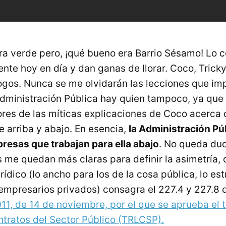
era verde pero, ¡qué bueno era Barrio Sésamo! Lo 
tente hoy en día y dan ganas de llorar. Coco, Trick
os. Nunca se me olvidarán las lecciones que impa
Administración Pública hay quien tampoco, ya que
es de las míticas explicaciones de Coco acerca 
e arriba y abajo. En esencia,
la Administración Pú
presas que trabajan para ella abajo
. No queda dud
me quedan más claras para definir la asimetría,
ídico (lo ancho para los de la cosa pública, lo es
empresarios privados) consagra el 227.4 y 227.8 
011, de 14 de noviembre, por el que se aprueba el 
ntratos del Sector Público (TRLCSP).