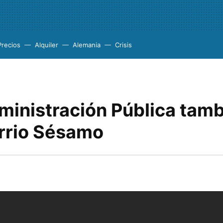
Precios
Alquiler
Alemania
Crisis
dministración Pública tam
arrio Sésamo