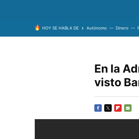
HOY SE HABLA DE
Autónomo
Dinero
En la A
visto B
FACEBOOK
TWITTER
FLIPBOARD
E-
MAIL