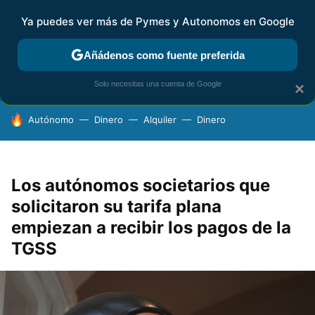
Ya puedes ver más de Pymes y Autonomos en Google
FISCALIDAD Y CONTABILIDAD
KIT DIGITAL
RENTA
AG
Añádenos como fuente preferida
Solo necesitas una cuenta de Google
×
HOY SE HABLA DE
Autónomo
Dinero
Alquiler
Dinero
Los autónomos societarios que
solicitaron su tarifa plana
empiezan a recibir los pagos de la
TGSS