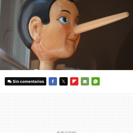
Sin comentarios
FACEBOOK
TWITTER
FLIPBOARD
E-
WHATSAPP
MAIL