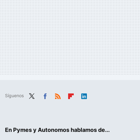
Síguenos
Twit
Fac
RSS
Flip
Link
ter
ebo
boa
edIn
ok
rd
En Pymes y Autonomos hablamos de...