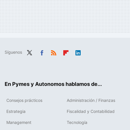
Síguenos
Twit
Fac
RSS
Flip
Link
ter
ebo
boa
edIn
ok
rd
En Pymes y Autonomos hablamos de...
Consejos prácticos
Administración / Finanzas
Estrategia
Fiscalidad y Contabilidad
Management
Tecnología