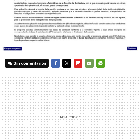
Sin comentarios
FACEBOOK
TWITTER
FLIPBOARD
E-
WHATSAPP
MAIL