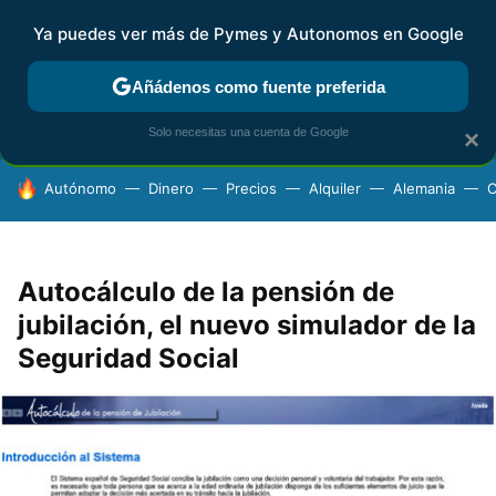
Ya puedes ver más de Pymes y Autonomos en Google
FISCALIDAD Y CONTABILIDAD
KIT DIGITAL
RENTA
AG
Añádenos como fuente preferida
Solo necesitas una cuenta de Google
×
HOY SE HABLA DE
Autónomo
Dinero
Precios
Alquiler
Alemania
C
Autocálculo de la pensión de
jubilación, el nuevo simulador de la
Seguridad Social