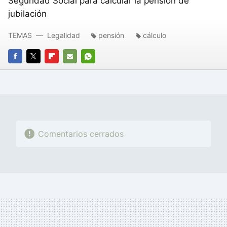
Seguridad Social para calcular la pensión de
jubilación
TEMAS
Legalidad
pensión
cálculo
FACEBOOK
TWITTER
FLIPBOARD
E-
WHATSAPP
MAIL
Comentarios cerrados