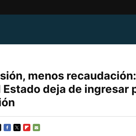
sión, menos recaudación:
l Estado deja de ingresar p
ión
FACEBOOK
TWITTER
FLIPBOARD
E-