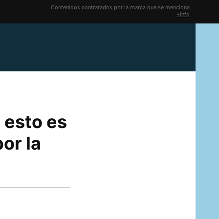
Contenidos contratados por la marca que se menciona
+info
 esto es
or la