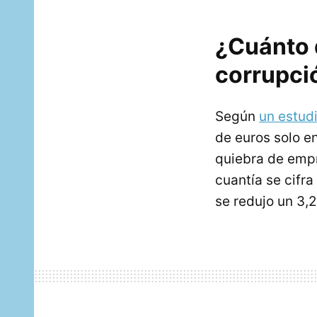
¿Cuánto 
corrupci
Según
un estud
de euros solo en
quiebra de empr
cuantía se cifr
se redujo un 3,2