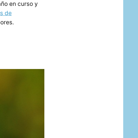
año en curso y
s de
ores.