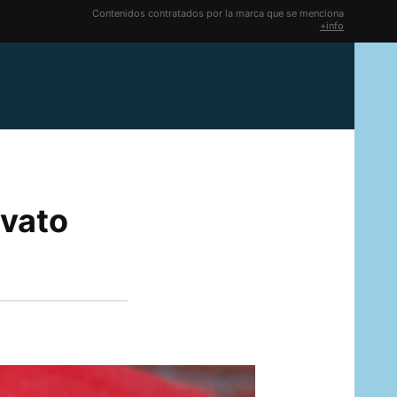
Contenidos contratados por la marca que se menciona
+info
ovato