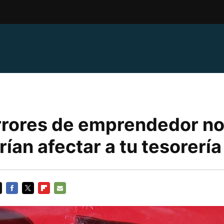
rrores de emprendedor n
ían afectar a tu tesorería
FACEBOOK
TWITTER
FLIPBOARD
E-
MAIL