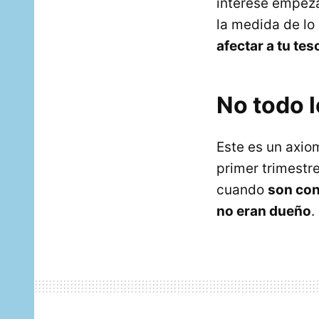
interese empeza
la medida de lo
afectar a tu tes
No todo l
Este es un axi
primer trimestr
cuando
son con
no eran dueño
.