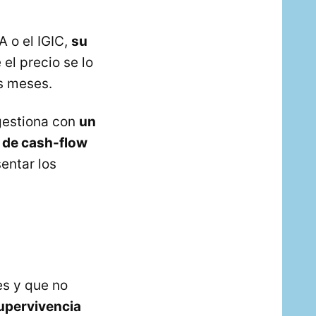
A o el IGIC,
su
 el precio se lo
es meses.
 gestiona con
un
 de cash-flow
entar los
es y que no
upervivencia