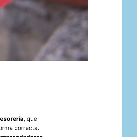
tesorería
, que
forma correcta.