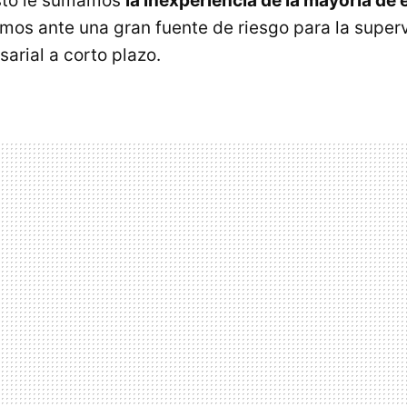
esto le sumamos
la inexperiencia de la mayoría d
emos ante una gran fuente de riesgo para la super
arial a corto plazo.