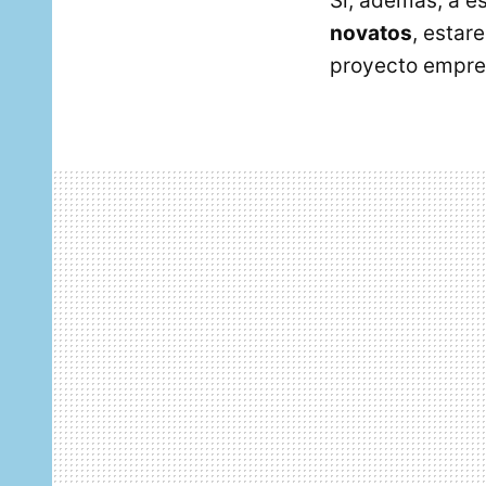
Si, además, a 
novatos
, estar
proyecto empres