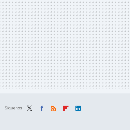
Síguenos
Twit
Fac
RSS
Flip
Link
ter
ebo
boa
edIn