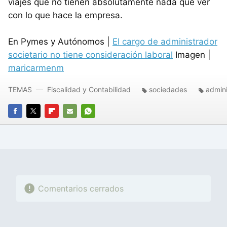
viajes que no tienen absolutamente nada que ver
con lo que hace la empresa.
En Pymes y Autónomos |
El cargo de administrador
societario no tiene consideración laboral
Imagen |
maricarmenm
TEMAS
Fiscalidad y Contabilidad
sociedades
admini
FACEBOOK
TWITTER
FLIPBOARD
E-
WHATSAPP
MAIL
Comentarios cerrados