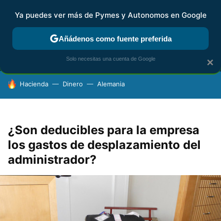
Ya puedes ver más de Pymes y Autonomos en Google
MENÚ
NUEVO
Añádenos como fuente preferida
FISCALIDAD Y CONTABILIDAD
KIT DIGITAL
RENTA
AG
Solo necesitas una cuenta de Google
×
HOY SE HABLA DE
Hacienda
Dinero
Alemania
¿Son deducibles para la empresa
los gastos de desplazamiento del
administrador?