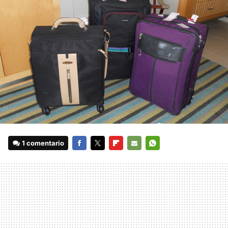
1 comentario
FACEBOOK
TWITTER
FLIPBOARD
E-
WHATSAPP
MAIL