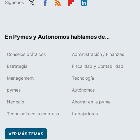
Síguenos
Twit
Fac
RSS
Flip
Link
ter
ebo
boa
edIn
ok
rd
En Pymes y Autonomos hablamos de...
Consejos prácticos
Administración / Finanzas
Estrategia
Fiscalidad y Contabilidad
Management
Tecnología
pymes
Autónomos
Negocio
Ahorrar en la pyme
Tecnología en la empresa
trabajadores
VER MÁS TEMAS