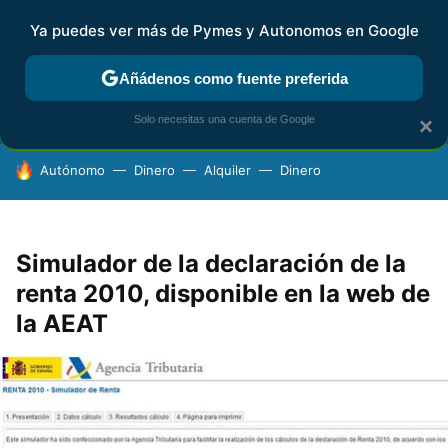
Ya puedes ver más de Pymes y Autonomos en Google
FISCALIDAD Y CONTABILIDAD
KIT DIGITAL
RENTA
AG
Añádenos como fuente preferida
Solo necesitas una cuenta de Google
×
HOY SE HABLA DE
Autónomo
Dinero
Alquiler
Dinero
Simulador de la declaración de la
renta 2010, disponible en la web de
la AEAT