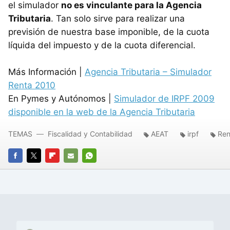
el simulador
no es vinculante para la Agencia
Tributaria
. Tan solo sirve para realizar una
previsión de nuestra base imponible, de la cuota
líquida del impuesto y de la cuota diferencial.
Más Información |
Agencia Tributaria – Simulador
Renta 2010
En Pymes y Autónomos |
Simulador de
IRPF
2009
disponible en la web de la Agencia Tributaria
TEMAS
Fiscalidad y Contabilidad
AEAT
irpf
Ren
FACEBOOK
TWITTER
FLIPBOARD
E-
WHATSAPP
MAIL