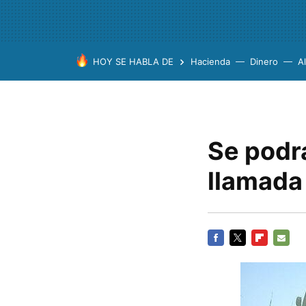
HOY SE HABLA DE
Hacienda
Dinero
A
Se podr
llamada
FACEBOOK
TWITTER
FLIPBOARD
E-
MAIL