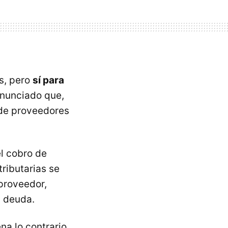
s, pero
sí para
anunciado que,
 de proveedores
l cobro de
ributarias se
 proveedor,
 deuda.
a lo contrario,