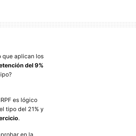
 que aplican los
etención del 9%
tipo?
IRPF es lógico
el tipo del 21% y
ercicio
.
probar en la