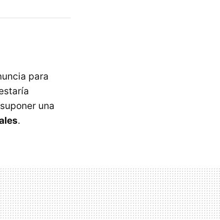
nuncia para
estaría
 suponer una
ales
.