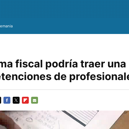
lemania
ma fiscal podría traer una
etenciones de profesional
FACEBOOK
TWITTER
FLIPBOARD
E-
MAIL