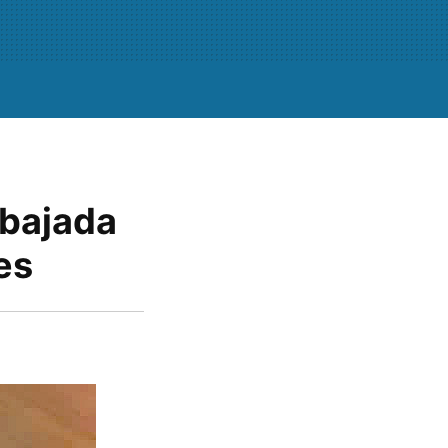
 bajada
es