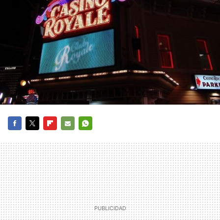
FACEBOOK
TWITTER
FLIPBOARD
E-
WHATSAPP
MAIL