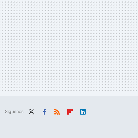
Síguenos
Twit
Fac
RSS
Flip
Link
ter
ebo
boa
edIn