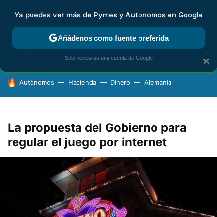
Ya puedes ver más de Pymes y Autonomos en Google
FISCALIDAD Y CONTABILIDAD
KIT DIGITAL
RENTA
AG
Añádenos como fuente preferida
Solo necesitas una cuenta de Google
×
HOY SE HABLA DE
Autónomos
Hacienda
Dinero
Alemania
La propuesta del Gobierno para
regular el juego por internet