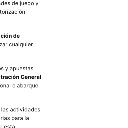
ades de juego y
torización
ación de
zar cualquier
os y apuestas
stración General
cional o abarque
 las actividades
rias para la
e esta