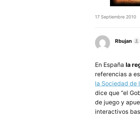
17 Septiembre 2010
Rbujan
En España
la re
referencias a e
la Sociedad de 
dice que “el Go
de juego y apues
interactivos ba