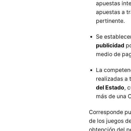
apuestas inte
apuestas a tr
pertinente.
Se establece
publicidad
po
medio de pag
La competenc
realizadas a 
del Estado
, 
más de una 
Corresponde pue
de los juegos d
obtención del p