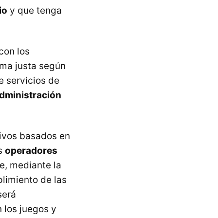
io
y que tenga
con los
rma justa según
e servicios de
Administración
tivos basados en
os
operadores
e, mediante la
limiento de las
será
 los juegos y