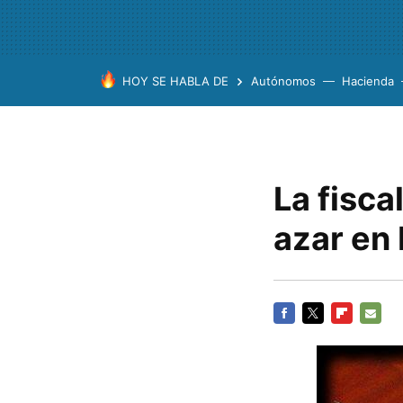
HOY SE HABLA DE
Autónomos
Hacienda
La fisca
azar en 
FACEBOOK
TWITTER
FLIPBOARD
E-
MAIL