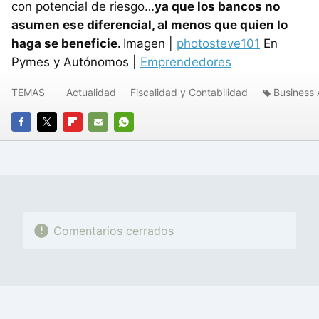
con potencial de riesgo…
ya que los bancos no
asumen ese diferencial, al menos que quien lo
haga se beneficie.
Imagen |
photosteve101
En
Pymes y Autónomos |
Emprendedores
TEMAS
Actualidad
Fiscalidad y Contabilidad
Business 
FACEBOOK
TWITTER
FLIPBOARD
E-
WHATSAPP
MAIL
Comentarios cerrados