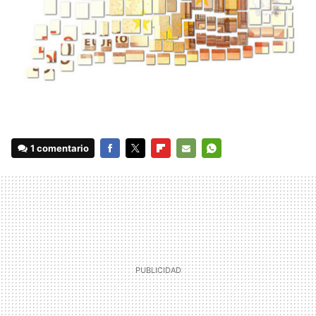
1 comentario
FACEBOOK
TWITTER
FLIPBOARD
E-
WHATSAPP
MAIL