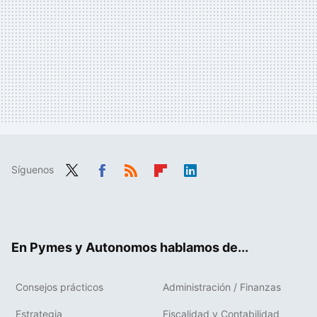
Síguenos
Twit
Fac
RSS
Flip
Link
ter
ebo
boa
edIn
ok
rd
En Pymes y Autonomos hablamos de...
Consejos prácticos
Administración / Finanzas
Estrategia
Fiscalidad y Contabilidad