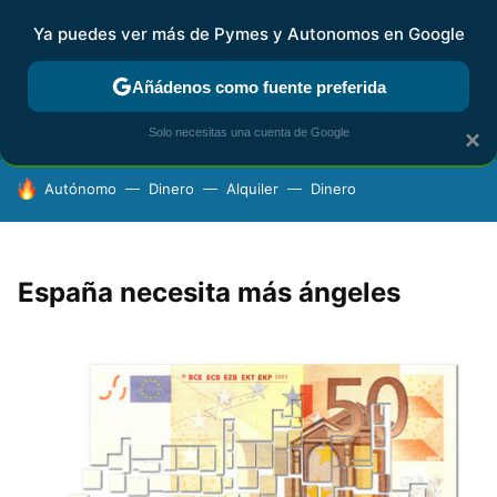
Ya puedes ver más de Pymes y Autonomos en Google
FISCALIDAD Y CONTABILIDAD
KIT DIGITAL
RENTA
AG
Añádenos como fuente preferida
Solo necesitas una cuenta de Google
×
HOY SE HABLA DE
Autónomo
Dinero
Alquiler
Dinero
España necesita más ángeles