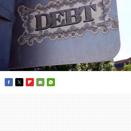
FACEBOOK
TWITTER
FLIPBOARD
E-
WHATSAPP
MAIL