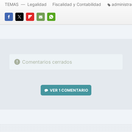
TEMAS
Legalidad
Fiscalidad y Contabilidad
administra
FACEBOOK
TWITTER
FLIPBOARD
E-
WHATSAPP
MAIL
Comentarios cerrados
VER
1 COMENTARIO