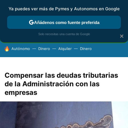
Ya puedes ver más de Pymes y Autonomos en Google
FISCALIDAD Y CONTABILIDAD
KIT DIGITAL
RENTA
AG
Añádenos como fuente preferida
Solo necesitas una cuenta de Google
×
HOY SE HABLA DE
Autónomo
Dinero
Alquiler
Dinero
Compensar las deudas tributarias
de la Administración con las
empresas