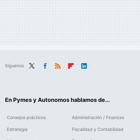
Síguenos
Twit
Fac
RSS
Flip
Link
ter
ebo
boa
edIn
ok
rd
En Pymes y Autonomos hablamos de...
Consejos prácticos
Administración / Finanzas
Estrategia
Fiscalidad y Contabilidad