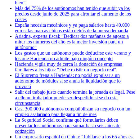
bien”
Más del 75% de los autónomos han tenido que subir ya los
precios desde junio de 2025 para afrontar el aumento de los
costes
España necesita mecánicos y ya paga salarios hasta 40.000
euros: las marcas chinas están detrás de la nueva demanda
Ariadna, experta fiscal: “Dedicar dos mañanas de agosto a
mirar los números del año es la mejor inversión para un
autónomo”
Los gastos que un autónomo puede deducirse este verano y
los que Hacienda no admite bajo ningún concepto
Hacienda vigila muy de cerca la donación de empresas
familiares a los hijos: "Debe existir un negocio real"
El Supremo frena a Hacienda: no podrá expulsar a un
autónomo de módulos si se anula la liquidación que lo
provocó
Salir del trabajo justo cuando termina la jornada es legal. Pese
a ello un trabajador puede ser despedido si se da esta
circunstancia
Casi 300.000 autónomos compatibilizan su negocio con un
empleo asalariado para llegar a fin de mes
La Seguridad Social confirma qué formularios deben
presentar los autónomos para sumar hasta seis años de
cotización
Un empresario español en China: "Jubilarse a los 65 años es