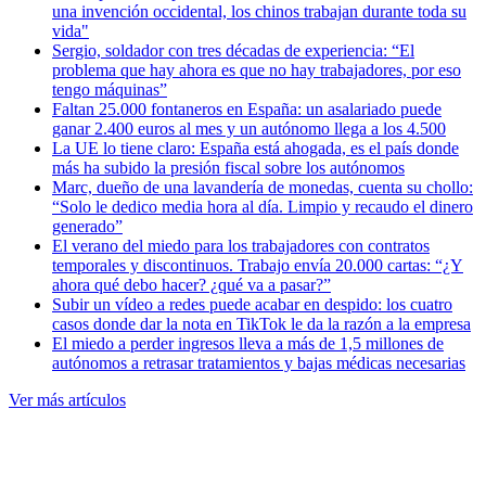
una invención occidental, los chinos trabajan durante toda su
vida"
Sergio, soldador con tres décadas de experiencia: “El
problema que hay ahora es que no hay trabajadores, por eso
tengo máquinas”
Faltan 25.000 fontaneros en España: un asalariado puede
ganar 2.400 euros al mes y un autónomo llega a los 4.500
La UE lo tiene claro: España está ahogada, es el país donde
más ha subido la presión fiscal sobre los autónomos
Marc, dueño de una lavandería de monedas, cuenta su chollo:
“Solo le dedico media hora al día. Limpio y recaudo el dinero
generado”
El verano del miedo para los trabajadores con contratos
temporales y discontinuos. Trabajo envía 20.000 cartas: “¿Y
ahora qué debo hacer? ¿qué va a pasar?”
Subir un vídeo a redes puede acabar en despido: los cuatro
casos donde dar la nota en TikTok le da la razón a la empresa
El miedo a perder ingresos lleva a más de 1,5 millones de
autónomos a retrasar tratamientos y bajas médicas necesarias
Ver más artículos