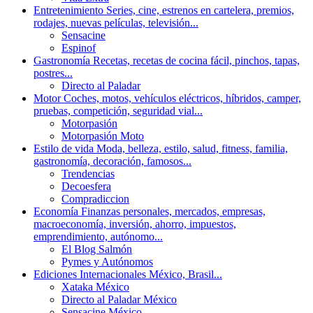
Entretenimiento
Series, cine, estrenos en cartelera, premios,
rodajes, nuevas películas, televisión...
Sensacine
Espinof
Gastronomía
Recetas, recetas de cocina fácil, pinchos, tapas,
postres...
Directo al Paladar
Motor
Coches, motos, vehículos eléctricos, híbridos, camper,
pruebas, competición, seguridad vial...
Motorpasión
Motorpasión Moto
Estilo de vida
Moda, belleza, estilo, salud, fitness, familia,
gastronomía, decoración, famosos...
Trendencias
Decoesfera
Compradiccion
Economía
Finanzas personales, mercados, empresas,
macroeconomía, inversión, ahorro, impuestos,
emprendimiento, autónomo...
El Blog Salmón
Pymes y Autónomos
Ediciones Internacionales
México, Brasil...
Xataka México
Directo al Paladar México
Sensacine México