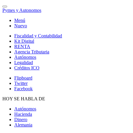
Pymes y Autonomos
Menú
Nuevo
Fiscalidad y Contabilidad
Kit Digital
RENTA
Agencia Tributaria
Autónomos
Legalidad
Créditos ICO
Flipboard
Twitter
Facebook
HOY SE HABLA DE
Autónomos
Hacienda
Dinero
Alemania