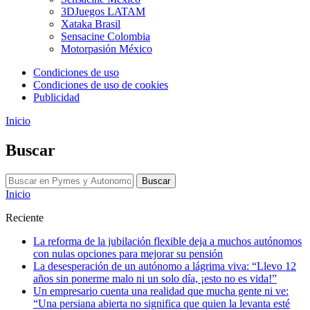
3DJuegos LATAM
Xataka Brasil
Sensacine Colombia
Motorpasión México
Condiciones de uso
Condiciones de uso de cookies
Publicidad
Inicio
Buscar
Buscar
Inicio
Reciente
La reforma de la jubilación flexible deja a muchos autónomos
con nulas opciones para mejorar su pensión
La desesperación de un autónomo a lágrima viva: “Llevo 12
años sin ponerme malo ni un solo día, ¡esto no es vida!”
Un empresario cuenta una realidad que mucha gente ni ve:
“Una persiana abierta no significa que quien la levanta esté