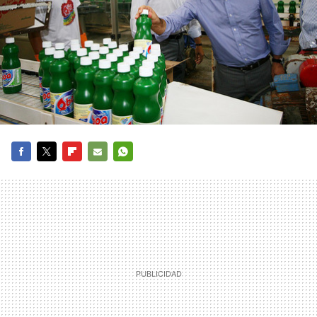
FACEBOOK
TWITTER
FLIPBOARD
E-
WHATSAPP
MAIL