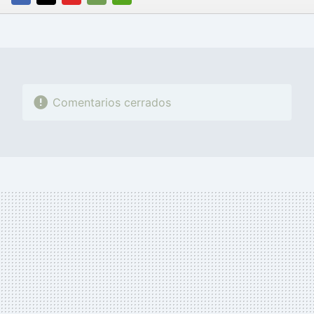
FACEBOOK
TWITTER
FLIPBOARD
E-
WHATSAPP
MAIL
Comentarios cerrados