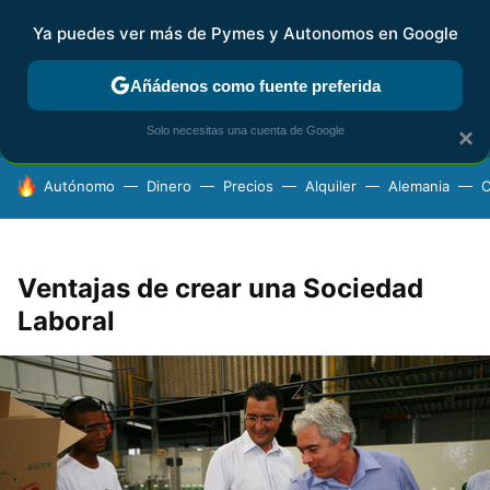
Ya puedes ver más de Pymes y Autonomos en Google
FISCALIDAD Y CONTABILIDAD
KIT DIGITAL
RENTA
AG
Añádenos como fuente preferida
Solo necesitas una cuenta de Google
×
HOY SE HABLA DE
Autónomo
Dinero
Precios
Alquiler
Alemania
C
Ventajas de crear una Sociedad
Laboral