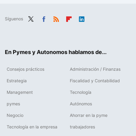
Síguenos
Twit
Fac
RSS
Flip
Link
ter
ebo
boa
edIn
ok
rd
En Pymes y Autonomos hablamos de...
Consejos prácticos
Administración / Finanzas
Estrategia
Fiscalidad y Contabilidad
Management
Tecnología
pymes
Autónomos
Negocio
Ahorrar en la pyme
Tecnología en la empresa
trabajadores