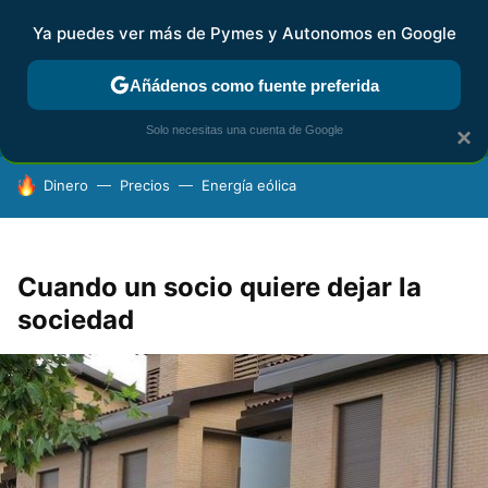
Ya puedes ver más de Pymes y Autonomos en Google
FISCALIDAD Y CONTABILIDAD
KIT DIGITAL
RENTA
AG
Añádenos como fuente preferida
Solo necesitas una cuenta de Google
×
HOY SE HABLA DE
Dinero
Precios
Energía eólica
Cuando un socio quiere dejar la
sociedad