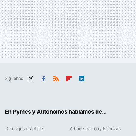
Síguenos
Twit
Fac
RSS
Flip
Link
ter
ebo
boa
edIn
ok
rd
En Pymes y Autonomos hablamos de...
Consejos prácticos
Administración / Finanzas