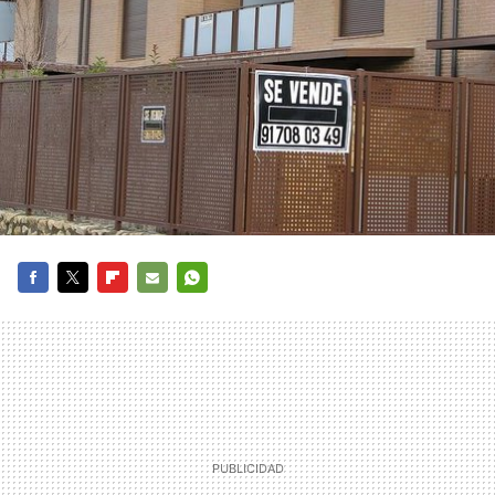
FACEBOOK
TWITTER
FLIPBOARD
E-
WHATSAPP
MAIL