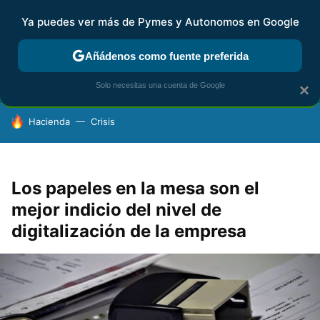
Ya puedes ver más de Pymes y Autonomos en Google
FISCALIDAD Y CONTABILIDAD
KIT DIGITAL
RENTA
AG
Añádenos como fuente preferida
Solo necesitas una cuenta de Google
×
HOY SE HABLA DE
Hacienda
Crisis
Los papeles en la mesa son el
mejor indicio del nivel de
digitalización de la empresa