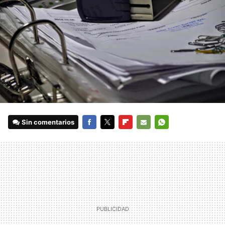
Sin comentarios
FACEBOOK
TWITTER
FLIPBOARD
E-
WHATSAPP
MAIL