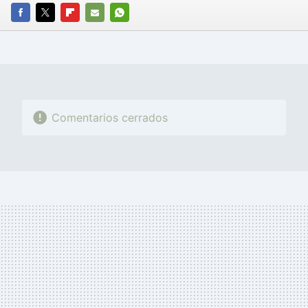
FACEBOOK
TWITTER
FLIPBOARD
E-
WHATSAPP
MAIL
Comentarios cerrados