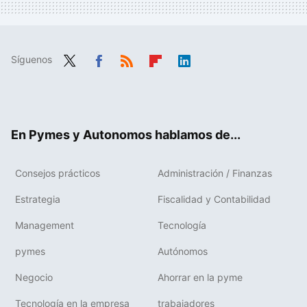
Síguenos
Twit
Fac
RSS
Flip
Link
ter
ebo
boa
edIn
ok
rd
En Pymes y Autonomos hablamos de...
Consejos prácticos
Administración / Finanzas
Estrategia
Fiscalidad y Contabilidad
Management
Tecnología
pymes
Autónomos
Negocio
Ahorrar en la pyme
Tecnología en la empresa
trabajadores