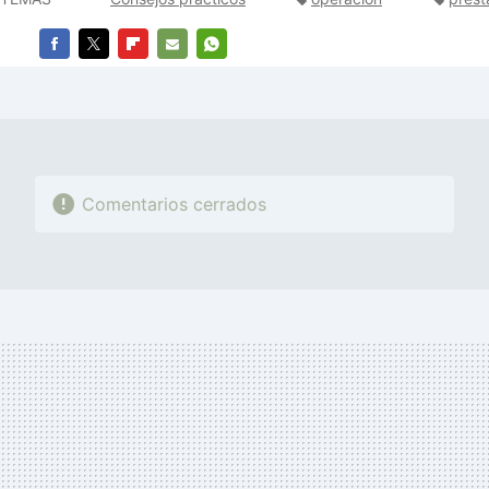
FACEBOOK
TWITTER
FLIPBOARD
E-
WHATSAPP
MAIL
Comentarios cerrados