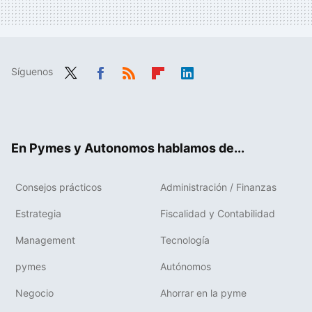
Síguenos
Twit
Fac
RSS
Flip
Link
ter
ebo
boa
edIn
ok
rd
En Pymes y Autonomos hablamos de...
Consejos prácticos
Administración / Finanzas
Estrategia
Fiscalidad y Contabilidad
Management
Tecnología
pymes
Autónomos
Negocio
Ahorrar en la pyme