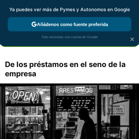
Ya puedes ver más de Pymes y Autonomos en Google
FISCALIDAD Y CONTABILIDAD
KIT DIGITAL
RENTA
AG
Añádenos como fuente preferida
Solo necesitas una cuenta de Google
×
De los préstamos en el seno de la
empresa