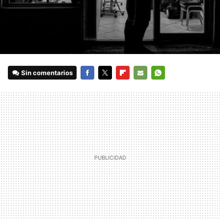
Sin comentarios
FACEBOOK
TWITTER
FLIPBOARD
E-
WHATSAPP
MAIL