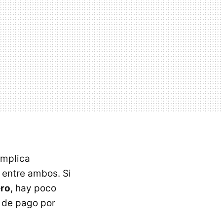
implica
e entre ambos. Si
ero
, hay poco
 de pago por