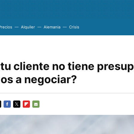
Precios
Alquiler
Alemania
Crisis
u cliente no tiene presu
os a negociar?
FACEBOOK
TWITTER
FLIPBOARD
E-
MAIL