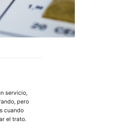
 servicio,
rando, pero
Es cuando
r el trato.