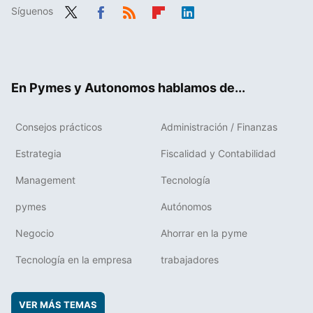
Síguenos
Twit
Fac
RSS
Flip
Link
ter
ebo
boa
edIn
ok
rd
En Pymes y Autonomos hablamos de...
Consejos prácticos
Administración / Finanzas
Estrategia
Fiscalidad y Contabilidad
Management
Tecnología
pymes
Autónomos
Negocio
Ahorrar en la pyme
Tecnología en la empresa
trabajadores
VER MÁS TEMAS