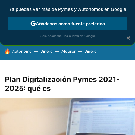
Ya puedes ver más de Pymes y Autonomos en Google
FISCALIDAD Y CONTABILIDAD
KIT DIGITAL
RENTA
AG
Añádenos como fuente preferida
Solo necesitas una cuenta de Google
×
HOY SE HABLA DE
Autónomo
Dinero
Alquiler
Dinero
Plan Digitalización Pymes 2021-
2025: qué es