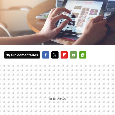
Sin comentarios
FACEBOOK
TWITTER
FLIPBOARD
E-
WHATSAPP
MAIL