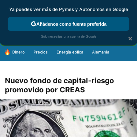
Ya puedes ver más de Pymes y Autonomos en Google
FISCALIDAD Y CONTABILIDAD
KIT DIGITAL
RENTA
AG
Añádenos como fuente preferida
Solo necesitas una cuenta de Google
×
HOY SE HABLA DE
Dinero
Precios
Energía eólica
Alemania
Nuevo fondo de capital-riesgo
promovido por CREAS