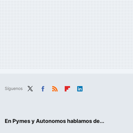
Síguenos
Twit
Fac
RSS
Flip
Link
ter
ebo
boa
edIn
ok
rd
En Pymes y Autonomos hablamos de...