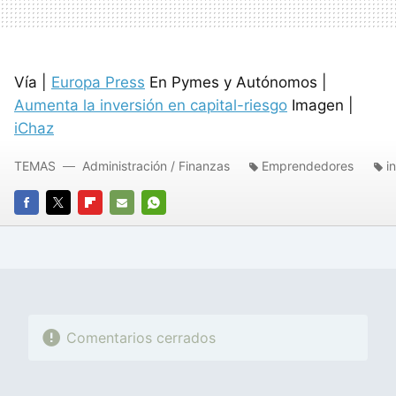
Vía |
Europa Press
En Pymes y Autónomos |
Aumenta la inversión en capital-riesgo
Imagen |
iChaz
TEMAS
Administración / Finanzas
Emprendedores
i
FACEBOOK
TWITTER
FLIPBOARD
E-
WHATSAPP
MAIL
Comentarios cerrados