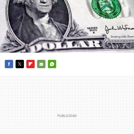
FACEBOOK
TWITTER
FLIPBOARD
E-
WHATSAPP
MAIL