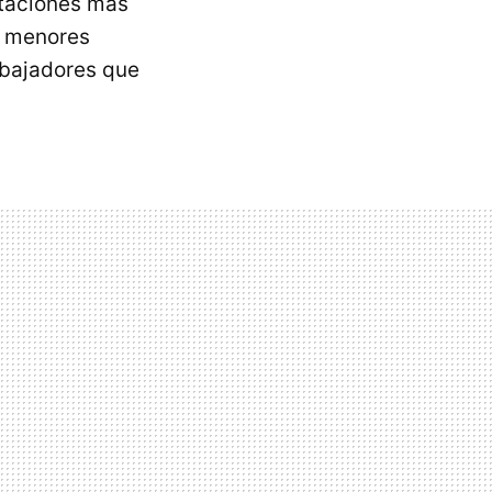
staciones más
n menores
rabajadores que