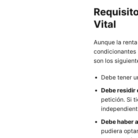
Requisit
Vital
Aunque la rent
condicionantes 
son los siguient
Debe tener u
Debe residir
petición. Si 
independiente
Debe haber a
pudiera optar