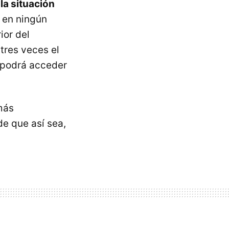
la situación
s en ningún
ior del
tres veces el
 podrá acceder
más
de que así sea,