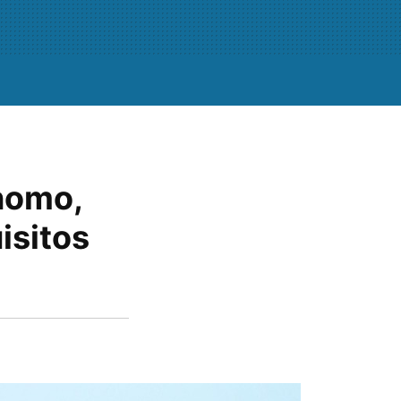
ónomo,
isitos