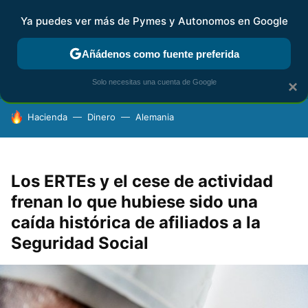
Ya puedes ver más de Pymes y Autonomos en Google
FISCALIDAD Y CONTABILIDAD
KIT DIGITAL
RENTA
AG
Añádenos como fuente preferida
Solo necesitas una cuenta de Google
×
HOY SE HABLA DE
Hacienda
Dinero
Alemania
Los ERTEs y el cese de actividad
frenan lo que hubiese sido una
caída histórica de afiliados a la
Seguridad Social