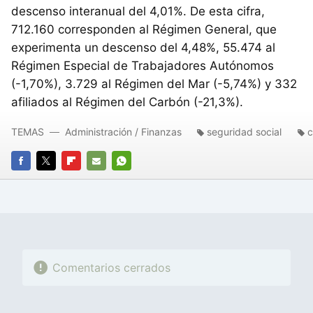
descenso interanual del 4,01%. De esta cifra,
712.160 corresponden al Régimen General, que
experimenta un descenso del 4,48%, 55.474 al
Régimen Especial de Trabajadores Autónomos
(-1,70%), 3.729 al Régimen del Mar (-5,74%) y 332
afiliados al Régimen del Carbón (-21,3%).
TEMAS
Administración / Finanzas
seguridad social
c
FACEBOOK
TWITTER
FLIPBOARD
E-
WHATSAPP
MAIL
Comentarios cerrados