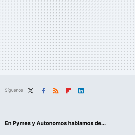
Síguenos
Twit
Fac
RSS
Flip
Link
ter
ebo
boa
edIn
ok
rd
En Pymes y Autonomos hablamos de...