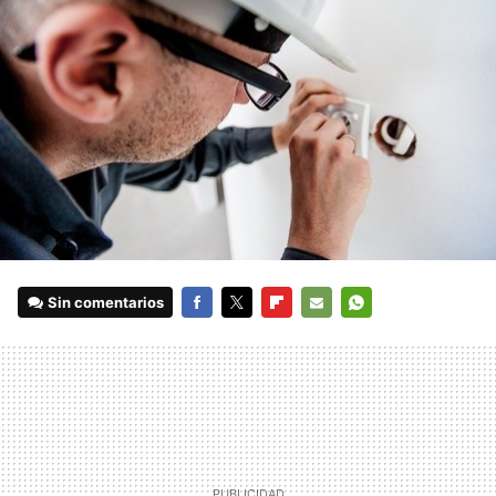
Sin comentarios
FACEBOOK
TWITTER
FLIPBOARD
E-
WHATSAPP
MAIL