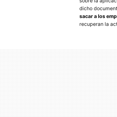
sobre la aplica
dicho document
sacar a los em
recuperan la ac