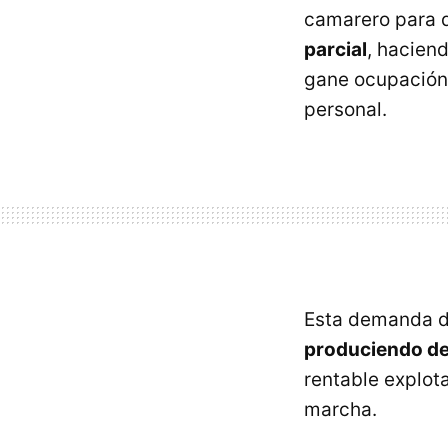
camarero para q
parcial
, hacien
gane ocupación p
personal.
Esta demanda d
produciendo de
rentable explot
marcha.