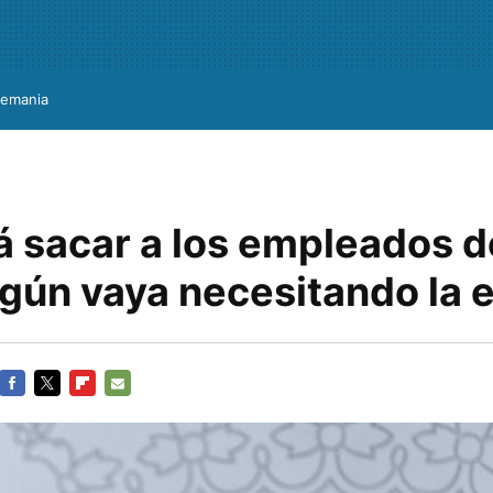
lemania
á sacar a los empleados d
gún vaya necesitando la
FACEBOOK
TWITTER
FLIPBOARD
E-
MAIL