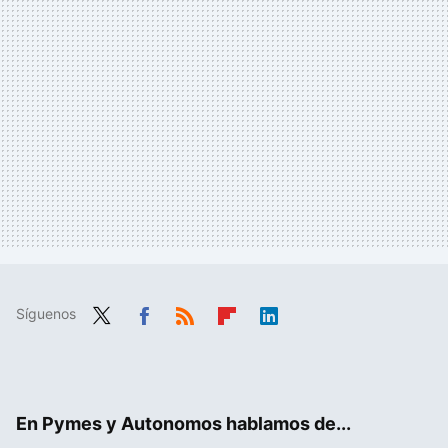
Síguenos
Twit
Fac
RSS
Flip
Link
ter
ebo
boa
edIn
ok
rd
En Pymes y Autonomos hablamos de...