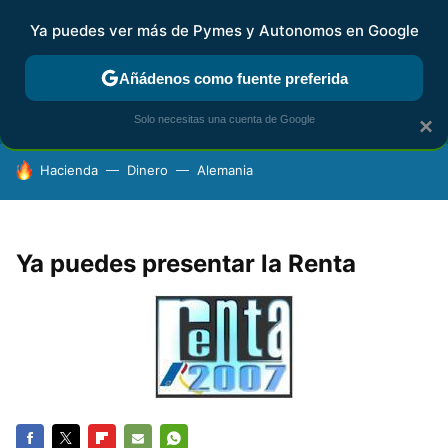
Ya puedes ver más de Pymes y Autonomos en Google
FISCALIDAD Y CONTABILIDAD
KIT DIGITAL
RENTA
AG
Añádenos como fuente preferida
Solo necesitas una cuenta de Google
×
HOY SE HABLA DE
Hacienda
Dinero
Alemania
Ya puedes presentar la Renta