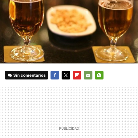
Sin comentarios
FACEBOOK
TWITTER
FLIPBOARD
E-
WHATSAPP
MAIL