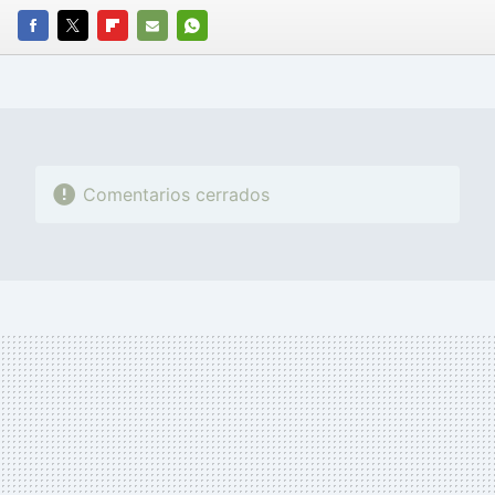
FACEBOOK
TWITTER
FLIPBOARD
E-
WHATSAPP
MAIL
Comentarios cerrados