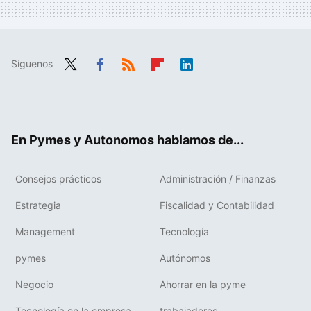
Síguenos
Twit
Fac
RSS
Flip
Link
ter
ebo
boa
edIn
ok
rd
En Pymes y Autonomos hablamos de...
Consejos prácticos
Administración / Finanzas
Estrategia
Fiscalidad y Contabilidad
Management
Tecnología
pymes
Autónomos
Negocio
Ahorrar en la pyme
Tecnología en la empresa
trabajadores