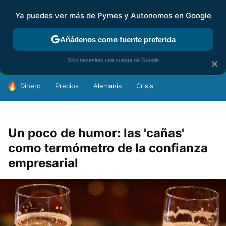
Ya puedes ver más de Pymes y Autonomos en Google
FISCALIDAD Y CONTABILIDAD
KIT DIGITAL
RENTA
AG
Añádenos como fuente preferida
Solo necesitas una cuenta de Google
×
HOY SE HABLA DE
Dinero
Precios
Alemania
Crisis
Un poco de humor: las 'cañas'
como termómetro de la confianza
empresarial