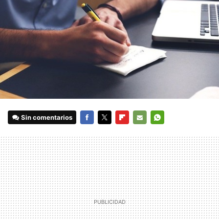
Sin comentarios
FACEBOOK
TWITTER
FLIPBOARD
E-
WHATSAPP
MAIL