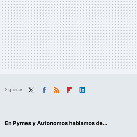
Síguenos
Twit
Fac
RSS
Flip
Link
ter
ebo
boa
edIn
ok
rd
En Pymes y Autonomos hablamos de...