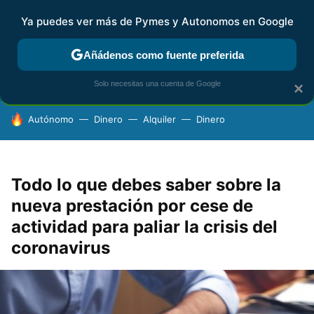
Ya puedes ver más de Pymes y Autonomos en Google
FISCALIDAD Y CONTABILIDAD
KIT DIGITAL
RENTA
AG
Añádenos como fuente preferida
Solo necesitas una cuenta de Google
×
HOY SE HABLA DE
Autónomo
Dinero
Alquiler
Dinero
Todo lo que debes saber sobre la
nueva prestación por cese de
actividad para paliar la crisis del
coronavirus