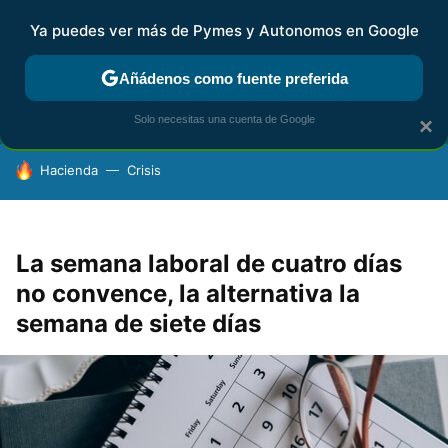
Ya puedes ver más de Pymes y Autonomos en Google
FISCALIDAD Y CONTABILIDAD
KIT DIGITAL
RENTA
AG
Añádenos como fuente preferida
Solo necesitas una cuenta de Google
×
HOY SE HABLA DE
Hacienda
Crisis
La semana laboral de cuatro días
no convence, la alternativa la
semana de siete días