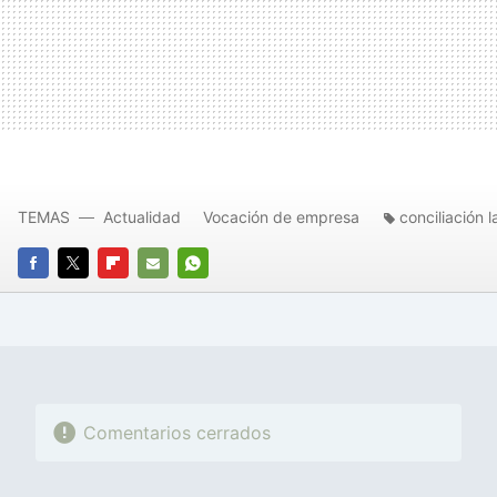
TEMAS
Actualidad
Vocación de empresa
conciliación l
FACEBOOK
TWITTER
FLIPBOARD
E-
WHATSAPP
MAIL
Comentarios cerrados