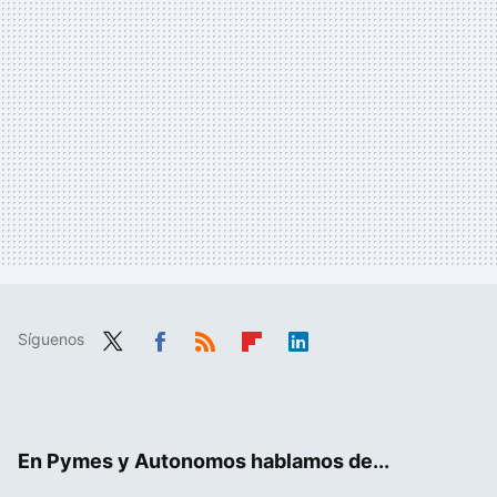
Síguenos
Twit
Fac
RSS
Flip
Link
ter
ebo
boa
edIn
ok
rd
En Pymes y Autonomos hablamos de...