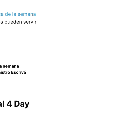
nsa de la semana
os pueden servir
 la semana
nistro Escrivá
l 4 Day