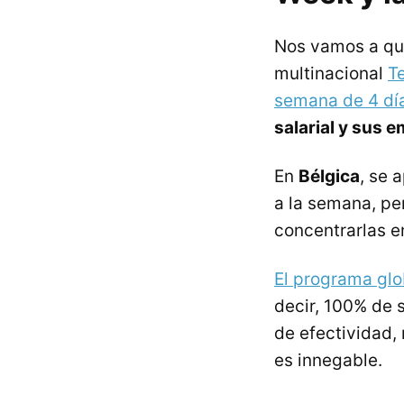
Nos vamos a qued
multinacional
T
semana de 4 día
salarial y sus
En
Bélgica
, se 
a la semana, per
concentrarlas en
El programa gl
decir, 100% de 
de efectividad,
es innegable.