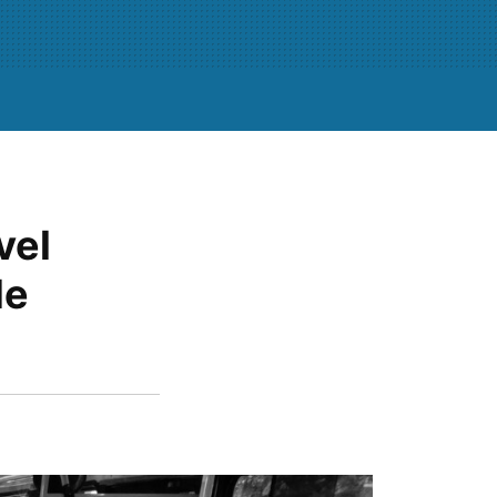
vel
de