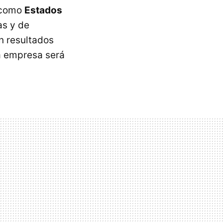
s como
Estados
as y de
n resultados
la empresa será