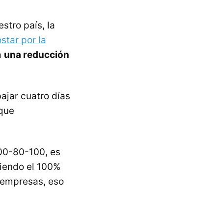
stro país, la
star por la
a
una reducción
bajar cuatro días
 que
100-80-100, es
niendo el 100%
s empresas, eso