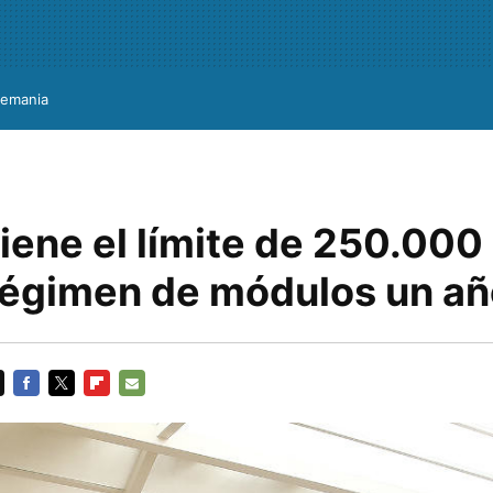
lemania
iene el límite de 250.000
 régimen de módulos un a
FACEBOOK
TWITTER
FLIPBOARD
E-
MAIL