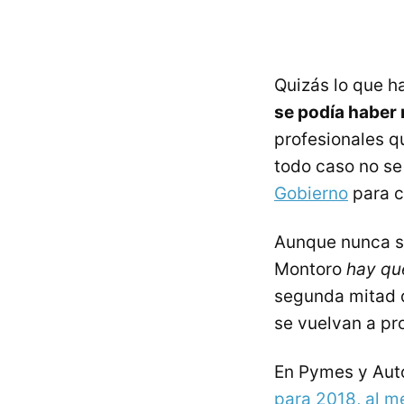
Quizás lo que h
se podía haber 
profesionales qu
todo caso no se
Gobierno
para c
Aunque nunca s
Montoro
hay qu
segunda mitad d
se vuelvan a pro
En Pymes y Au
para 2018, al 