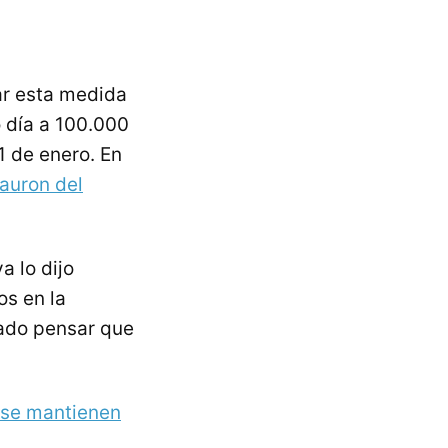
ar esta medida
o día a 100.000
1 de enero. En
Sauron del
ya lo dijo
os en la
lado pensar que
s se mantienen