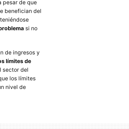
a pesar de que
e benefician del
nteniéndose
 problema
si no
n de ingresos y
os límites de
El sector del
ue los límites
un nivel de