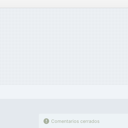
FACEBOOK
TWITTER
FLIPBOARD
E-
MAIL
Comentarios cerrados