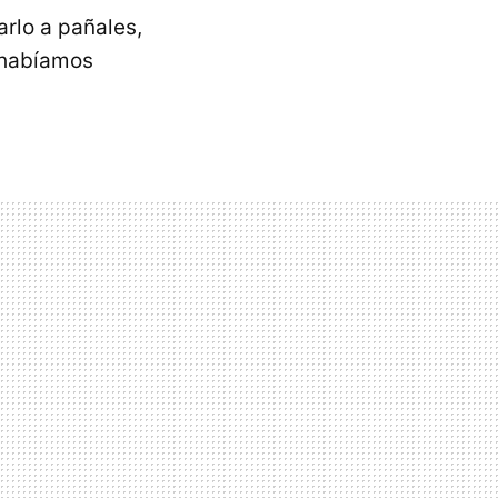
rlo a pañales,
s habíamos