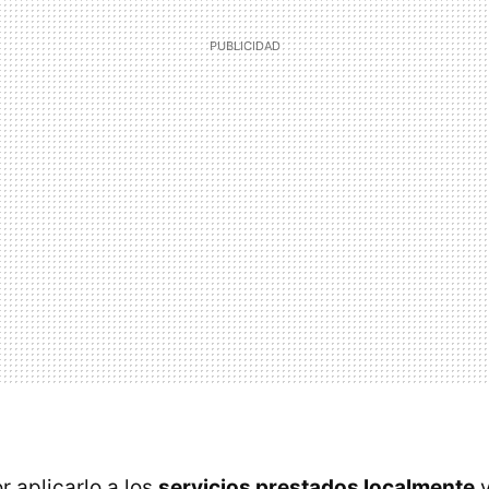
r aplicarlo a los
servicios prestados localmente
y