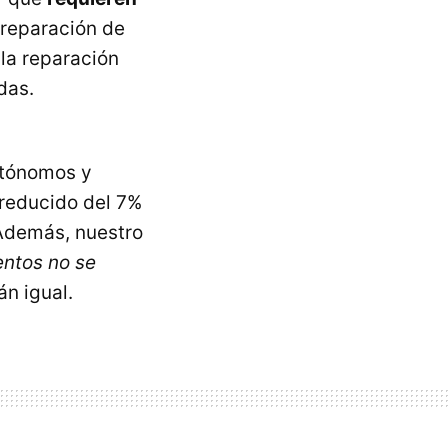
y reparación de
 la reparación
das.
utónomos y
 reducido del 7%
 Además, nuestro
ntos no se
án igual.