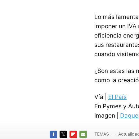
Lo más lamentab
imponer un
IVA
eficiencia ener
sus restaurante
cuando visitemo
¿Son estas las 
como la creació
Vía |
El País
En Pymes y Au
Imagen |
Daque
TEMAS
Actualida