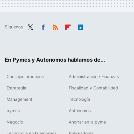
Síguenos
Twit
Fac
RSS
Flip
Link
ter
ebo
boa
edIn
ok
rd
En Pymes y Autonomos hablamos de...
Consejos prácticos
Administración / Finanzas
Estrategia
Fiscalidad y Contabilidad
Management
Tecnología
pymes
Autónomos
Negocio
Ahorrar en la pyme
Tecnología en la empresa
trabajadores