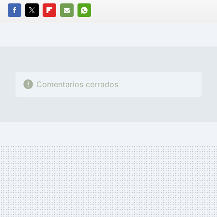
FACEBOOK
TWITTER
FLIPBOARD
E-
WHATSAPP
MAIL
Comentarios cerrados