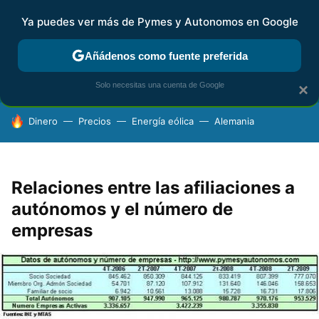
Ya puedes ver más de Pymes y Autonomos en Google
FISCALIDAD Y CONTABILIDAD
KIT DIGITAL
RENTA
AG
Añádenos como fuente preferida
Solo necesitas una cuenta de Google
×
HOY SE HABLA DE
Dinero
Precios
Energía eólica
Alemania
Relaciones entre las afiliaciones a
autónomos y el número de
empresas